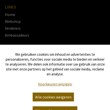
LINKS
Home
Webshop
Verdelers
Ambassadeurs
OVERIGE
We gebruiken cookies om inhoud en advertenties te
Trustpilot
personaliseren, functies voor sociale media te bieden en verkeer
te analyseren. We delen ook informatie over uw gebruik van onze
site met onze partners op het gebied van sociale media, reclame
en analyse.
© Copyright
2026 HS-Horse
Algemene voorwaarden
Voorkeuren wijzigen
Privacy policy
Alle cookies weigeren
Cookie policy
Website by Brandle